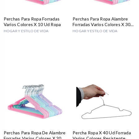
Perchas Para Ropa Forradas
Perchas Para Ropa Alambre
Varios Colores X 10 Ud Ropa
Forradas Varios Colores X 30
Ud
HOGAR Y ESTILO DE VIDA
HOGAR Y ESTILO DE VIDA
Perchas Para Ropa De Alambre
Percha Ropa X 40 Ud Forrada
Forradas Varios Colores X 20
Varios Colores Resistente