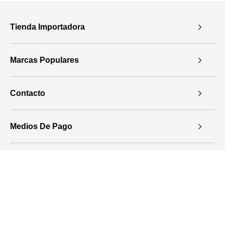
Tienda Importadora
Marcas Populares
Contacto
Medios De Pago
Regístrate
Recibe ofertas especiales, novedades de productos, descuentos
y premios!
D
i