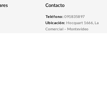
ares
Contacto
Teléfono:
091835897
Ubicación:
Hocquart 1666, La
Comercial – Montevideo
Atencion mayorista:
Con previa c
Copyright © 2026.
Todos los derechos reservados.