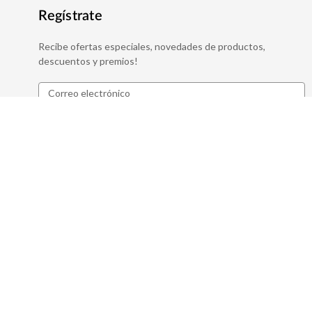
Regístrate
Recibe ofertas especiales, novedades de productos,
descuentos y premios!
D
ita
i
r
e
c
c
i
ó
n
d
e
c
o
r
r
e