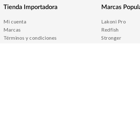
Tienda Importadora
Marcas Popul
Mi cuenta
Lakoni Pro
Marcas
Redfish
Términos y condiciones
Stronger
Políticas De Privacidad
Yale
Nosotros
Simones
Contacto
Ver todo
Medios De Pago