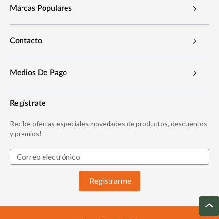
Marcas Populares
Contacto
Medios De Pago
Regístrate
Recibe ofertas especiales, novedades de productos, descuentos
y premios!
D
i
r
e
c
c
i