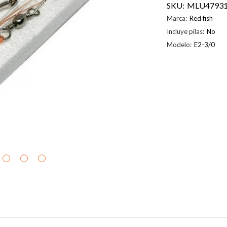
SKU:
MLU47931
Marca:
Red fish
Incluye pilas:
No
Modelo:
E2-3/0
Existencias
actuales: