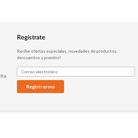
Regístrate
Recibe ofertas especiales, novedades de productos,
descuentos y premios!
D
ita
i
r
e
c
c
i
ó
n
d
e