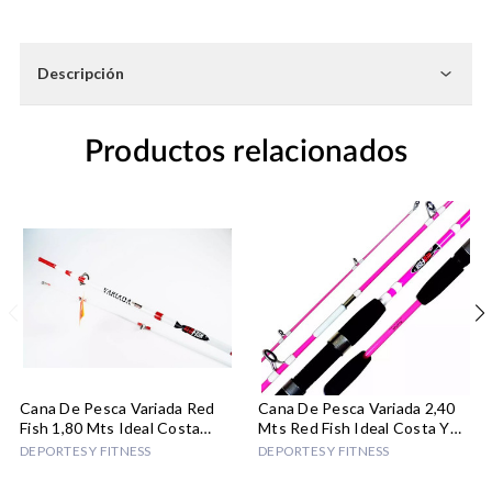
Existencias
actuales:
Descripción
Productos relacionados
Cana De Pesca Variada Red
Cana De Pesca Variada 2,40
Fish 1,80 Mts Ideal Costa
Mts Red Fish Ideal Costa Y
Rambla
Rio
DEPORTES Y FITNESS
DEPORTES Y FITNESS