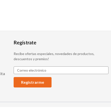
Regístrate
Recibe ofertas especiales, novedades de productos,
descuentos y premios!
D
ita
i
r
e
c
c
i
ó
n