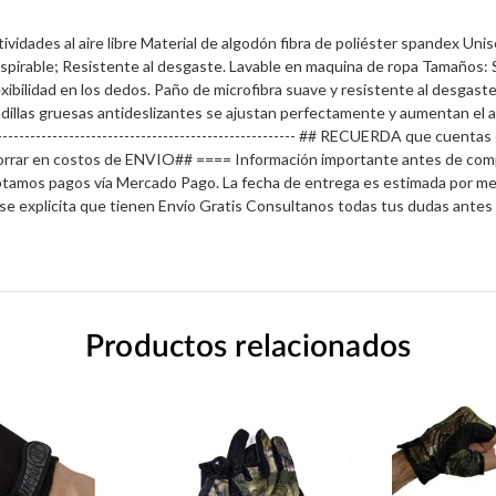
des al aire libre Material de algodón fibra de poliéster spandex Unise
nspirable; Resistente al desgaste. Lavable en maquina de ropa Tamaños: S
xibilidad en los dedos. Paño de microfibra suave y resistente al desgast
hadillas gruesas antideslizantes se ajustan perfectamente y aumentan el 
-------------------------------------------------------------- ## RECUERDA que 
rrar en costos de ENVIO## ==== Información importante antes de comprar
tamos pagos vía Mercado Pago. La fecha de entrega es estimada por merca
e se explicita que tienen Envío Gratis Consultanos todas tus dudas an
Productos relacionados