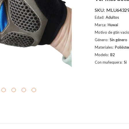
SKU:
MLU64329
Edad:
Adultos
Marca:
Huwai
Motivo de gtin vacío
Género:
Sin género
Materiales:
Poliéste
Modelo:
B2
Con muñequera:
Sí
Existencias
actuales: