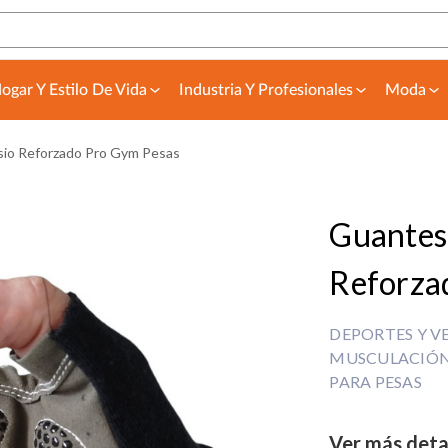
ogar Y Estilo De Vida
Industria Y Profesionales
Moda
io Reforzado Pro Gym Pesas
Guantes
Reforza
DEPORTES Y V
MUSCULACIÓN
PARA PESAS
Ver más deta