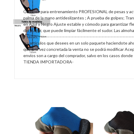
Guantes para entrenamiento PROFESIONAL de pesas y activida
palma de la mano antideslizantes ; A prueba de golpes; Tra
en Azul y Negro Ajuste estable y cómodo para garantizar fle
del pulgar, que puede limpiar fácilmente el sudor. Las almo
y secas. -------------------------------------------------------
los articulos que desees en un solo paquete haciendote aho
que una vez concretada la venta no se podrá modificar Acep
envíos son a cargo del comprador, salvo en los casos dond
TIENDA IMPORTADORA-