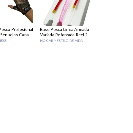
Pesca Profesional
Base Pesca Linea Armada
 Senuelos Cana
Variada Reforzada Reel 2
Anzuelos
NESS
HOGAR Y ESTILO DE VIDA