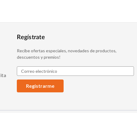
Regístrate
Recibe ofertas especiales, novedades de productos,
descuentos y premios!
D
ita
i
r
e
c
c
i
ó
n
d
e