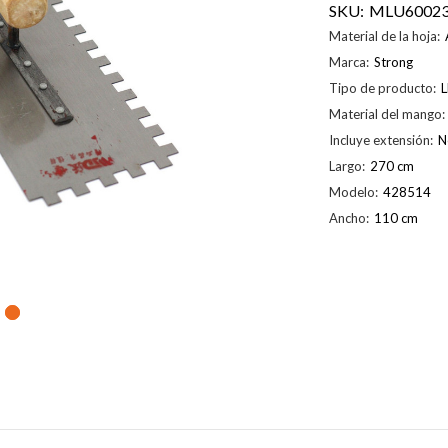
SKU:
MLU60023
Material de la hoja:
Marca:
Strong
Tipo de producto:
L
Material del mango:
Incluye extensión:
N
Largo:
270 cm
Modelo:
428514
Ancho:
110 cm
Existencias
actuales: